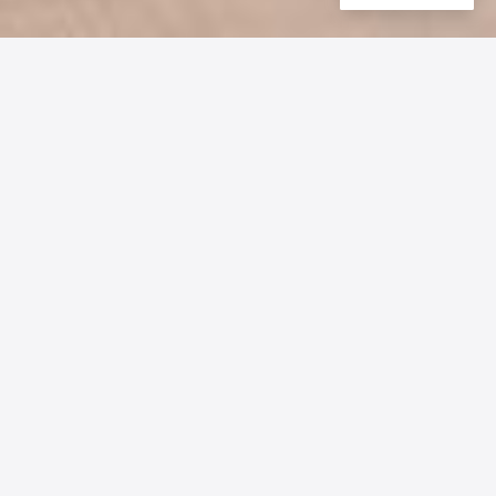
EXPLORAR
Investigación
Publicaciones
← Volver a Novedades
Vinculación
Equipo
A través de una colaboración
estratégica con nuestro Laboratorio de
Inteligencia Artificial Aplicada (LIAA) y
el Instituto FLENI, la institución busca
federalizar herramientas avanzadas de
diagnóstico preventivo a distancia.